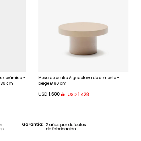
de cerámica -
Mesa de centro Aiguablava de cemento -
 36 cm
beige Ø 90 cm
USD
1.680
USD
1.428