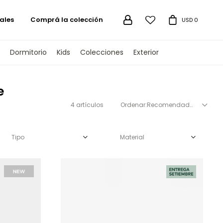
ales
Comprá la colección

USD
0
Dormitorio
Kids
Colecciones
Exterior
e
4 artículos
Recomendados
Tipo
Material