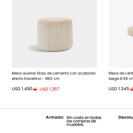
Mesa auxiliar Drasi de cemento con acabado
Mesa de cent
efecto travertino - Ø60 cm
beige Ø 66 
USD
1.490
USD
1.345
USD
1.267