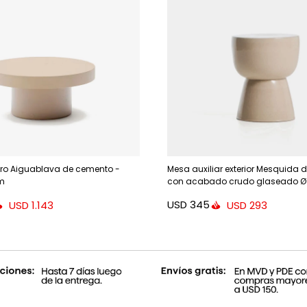
ro Aiguablava de cemento -
Mesa auxiliar exterior Mesquida 
cm
con acabado crudo glaseado Ø
USD
345
USD
1.143
USD
293