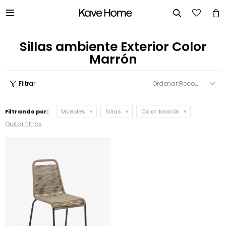


Sillas ambiente Exterior Color
Marrón
Recomendados
Filtrando por:
Muebles
Sillas
Color:
Marrón
Quitar filtros