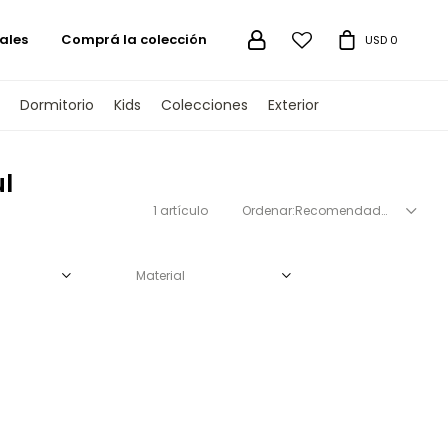
ales
Comprá la colección

USD
0
Dormitorio
Kids
Colecciones
Exterior
l
1 artículo
Recomendados
Material