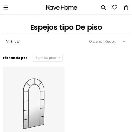


Espejos tipo De piso
Recomendados
Filtrando por:
Tipo:
De piso