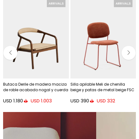
l
Butaca Derile de madera maciza
Silla apilable Meli de chenilla
de roble acabado nogal y cuerda
beige y patas de metal beige FSC
de papel beige
Mix Credit - terracota y patas de
USD
1.180
USD
390
USD
1.003
USD
332
metal terracota