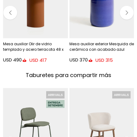
Mesa auxiliar Olir de vidrio
Mesa auxiliar exterior Mesquida de
templado y acero terracota 48 x
cerámica con acabado azul
46,8 cm
glaseado Ø 35 cm
USD
490
USD
370
USD
417
USD
315
Taburetes para compartir más