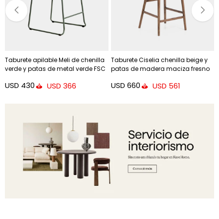
Taburete apilable Meli de chenilla
Taburete Ciselia chenilla beige y
verde y patas de metal verde FSC
patas de madera maciza fresno
Mix Credit 65 cm
acabado tono nogal FSC Mix
USD
430
USD
660
USD
366
USD
561
Credit 65cm