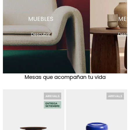
MUEBLES
MES
Descubrir
Descu
Mesas que acompañan tu vida