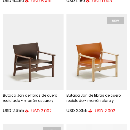
USD
6.460
USD
1.180
USD
5.491
USD
1.003
Butaca Jan de fibras de cuero
Butaca Jan de fibras de cuero
reciclado - marrón oscuro y
reciclado - marrón claro y
madera maciza de fresno con
madera maciza de fresno con
USD
2.355
USD
2.355
USD
2.002
USD
2.002
acabado tono nogal FSC 100%
acabado tono natural FSC 100%