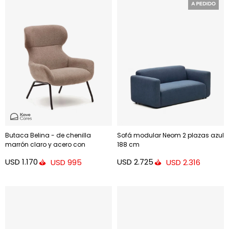
Butaca Belina - de chenilla
Sofá modular Neom 2 plazas azul
marrón claro y acero con
188 cm
acabado negro
USD
1.170
USD
2.725
USD
995
USD
2.316