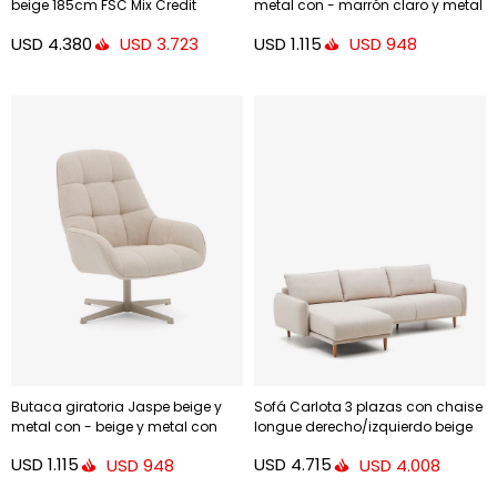
beige 185cm FSC Mix Credit
metal con - marrón claro y metal
con acabado gris FSC 100%
USD
4.380
USD
1.115
USD
3.723
USD
948
Butaca giratoria Jaspe beige y
Sofá Carlota 3 plazas con chaise
metal con - beige y metal con
longue derecho/izquierdo beige
con acabado gris FSC 100%
262 cm
USD
1.115
USD
4.715
USD
948
USD
4.008