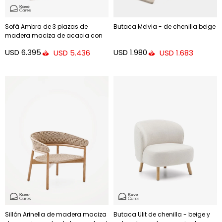
Sofá Ambra de 3 plazas de
Butaca Melvia - de chenilla beige
madera maciza de acacia con
acabado claro 249 cm FSC 100%
USD
6.395
USD
1.980
USD
5.436
USD
1.683
Sillón Arinella de madera maciza
Butaca Ulit de chenilla - beige y