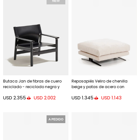
Butaca Jan de fibras de cuero
Reposapiés Veliro de chenilla
reciclado - reciclado negra y
beige y patas de acero con
madera maciza de fresno con
acabado negro 85 x 90 cm FSC
USD
2.355
USD
1.345
USD
2.002
USD
1.143
acabado negro FSC 100%
Mix Credit