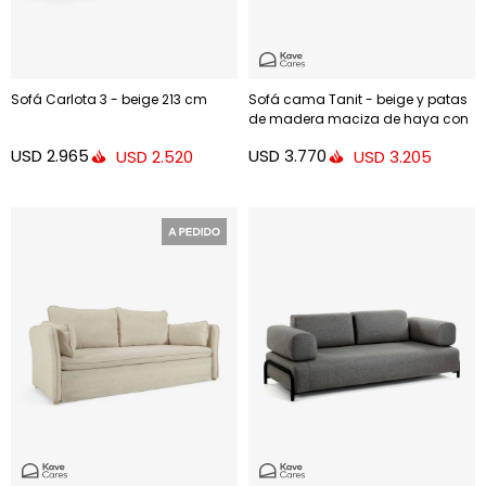
Sofá Carlota 3 - beige 213 cm
Sofá cama Tanit - beige y patas
de madera maciza de haya con
acabado natural 210 cm
USD
2.965
USD
3.770
USD
2.520
USD
3.205