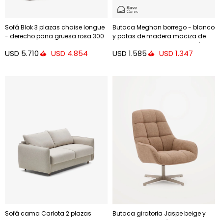
Sofá Blok 3 plazas chaise longue
Butaca Meghan borrego - blanco
- derecho pana gruesa rosa 300
y patas de madera maciza de
cm
fresno con acabado wengué
USD
5.710
USD
1.585
USD
4.854
USD
1.347
Sofá cama Carlota 2 plazas
Butaca giratoria Jaspe beige y