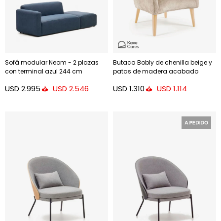
Sofá modular Neom - 2 plazas
Butaca Bobly de chenilla beige y
con terminal azul 244 cm
patas de madera acabado
natural
USD
2.995
USD
1.310
USD
2.546
USD
1.114