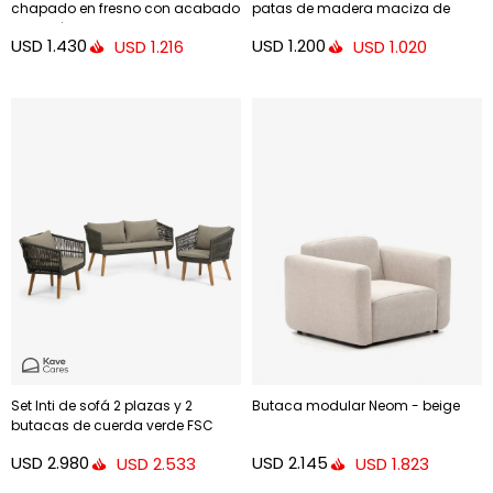
chapado en fresno con acabado
patas de madera maciza de
wengué y metal con acabado
caucho
USD
1.430
USD
1.200
USD
1.216
USD
1.020
negro
Set Inti de sofá 2 plazas y 2
Butaca modular Neom - beige
butacas de cuerda verde FSC
100%
USD
2.980
USD
2.145
USD
2.533
USD
1.823