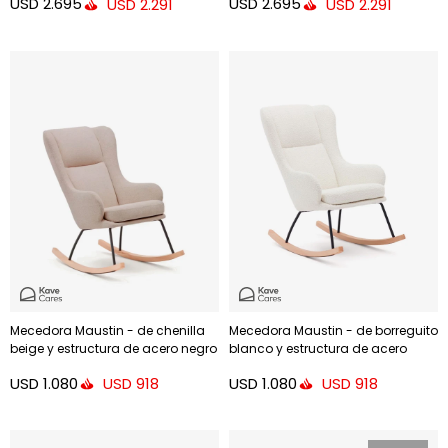
USD
2.695
USD
2.695
USD
2.291
USD
2.291
100%
nogal FSC 100%
Mecedora Maustin - de chenilla
Mecedora Maustin - de borreguito
beige y estructura de acero negro
blanco y estructura de acero
y madera de haya
negro y madera de haya
USD
1.080
USD
1.080
USD
918
USD
918