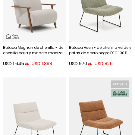
Butaca Meghan de chenilla - de
Butaca Asen - de chenilla verde y
chenilla perla y madera maciza
patas de acero negro FSC 100%
de fresno con acabado nogal
USD
1.645
USD
970
USD
1.398
USD
825
FSC Mix Credit