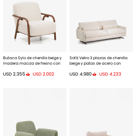
Butaca Sylo de chenilla beige y
Sofá Veliro 3 plazas de chenilla
madera maciza de fresno con
beige y patas de acero con
acabado tono nogal FSC 100%
acabado negro 240 cm FSC Mix
USD
2.355
USD
4.980
USD
2.002
USD
4.233
Credit