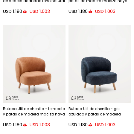
de acacia acabado tono natural
patas de madera maciza haya
y cuerda beige FSC 100%
acabado natural
USD
1.180
USD
1.180
USD
1.003
USD
1.003
Butaca Ulit de chenilla - terracota
Butaca Ulit de chenilla - gris
y patas de madera maciza haya
azulado y patas de madera
acabado natural
maciza haya acabado natural
USD
1.180
USD
1.180
USD
1.003
USD
1.003