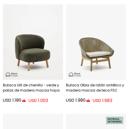
Butaca Ulit de chenilla - verde y
Butaca Olbia de ratán sintético y
patas de madera maciza haya
madera maciza de teca FSC
acabado natural
100%
USD
1.180
USD
1.980
USD
1.003
USD
1.683