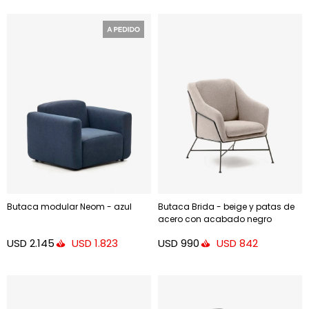
Butaca modular Neom - azul
Butaca Brida - beige y patas de
acero con acabado negro
USD
2.145
USD
990
USD
1.823
USD
842