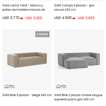
Sofá cama Tanit - blanco y
Sofá Compo 3 plazas - gris
patas de madera maciza de
oscuro 232 cm
haya con acabado natural 210
USD
3.770
USD
4.500
USD
3.205
USD
3.825
cm
Sofá Blok 3 plazas - beige 240 cm
Sofá Blok 2 plazas chaise longue
izquierdo pana gris 240 cm