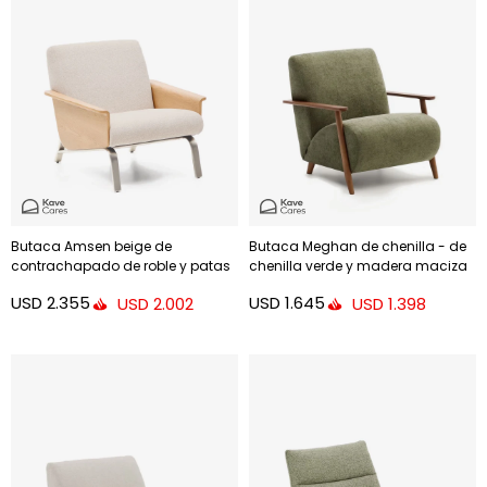
Butaca Amsen beige de
Butaca Meghan de chenilla - de
contrachapado de roble y patas
chenilla verde y madera maciza
de acero inoxidable cepillado
de fresno con acabado nogal
USD
2.355
USD
1.645
USD
2.002
USD
1.398
FSC Mix Credit