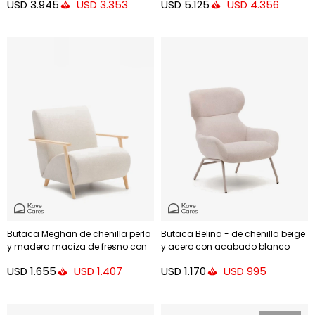
USD
3.945
USD
5.125
USD
3.353
USD
4.356
Butaca Meghan de chenilla perla
Butaca Belina - de chenilla beige
y madera maciza de fresno con
y acero con acabado blanco
acabado natural FSC Mix Credit
USD
1.655
USD
1.170
USD
1.407
USD
995