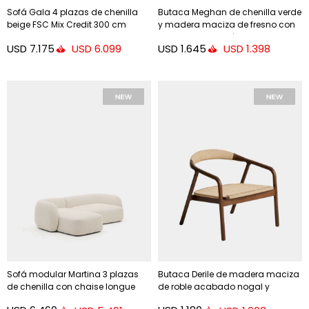
Sofá Gala 4 plazas de chenilla
Butaca Meghan de chenilla verde
beige FSC Mix Credit 300 cm
y madera maciza de fresno con
acabado wengué
USD
7.175
USD
1.645
USD
6.099
USD
1.398
Sofá modular Martina 3 plazas
Butaca Derile de madera maciza
de chenilla con chaise longue
de roble acabado nogal y
derecho color crudo 287 cm
cuerda de papel beige