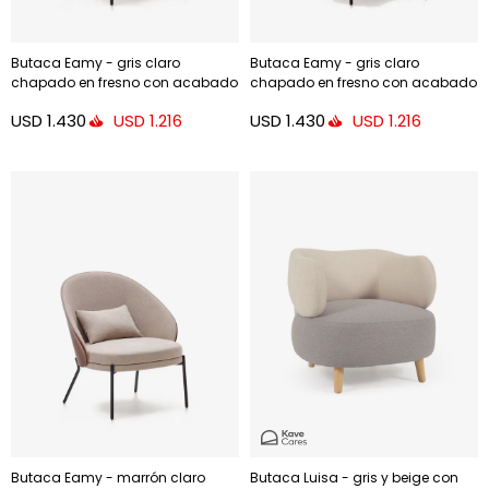
Butaca Eamy - gris claro
Butaca Eamy - gris claro
chapado en fresno con acabado
chapado en fresno con acabado
natural y metal con acabado
negro y metal con acabado
USD
1.430
USD
1.430
USD
1.216
USD
1.216
negro
negro
Butaca Eamy - marrón claro
Butaca Luisa - gris y beige con