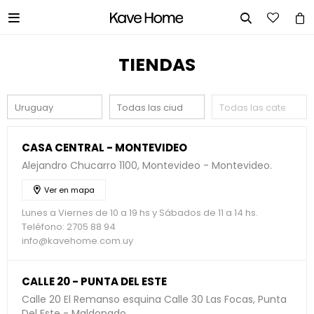


TIENDAS
CASA CENTRAL - MONTEVIDEO
Alejandro Chucarro 1100, Montevideo - Montevideo.
Ver en mapa
Lunes a Viernes de 10 a 19 hs y Sábados de 11 a 14 hs.
Teléfono: 2705 88 94
info@kavehome.com.uy
CALLE 20 - PUNTA DEL ESTE
Calle 20 El Remanso esquina Calle 30 Las Focas, Punta
Del Este - Maldonado.