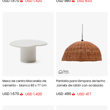
USD
1.670
USD
980
USD
1.420
USD
833
Mesa de centro Macarella de
Pantalla para lámpara de techo
cemento - blanco 83 x 77 cm
Jornets de ratán con acabado
natural Ø 80 cm
USD
1.670
USD
490
USD
1.420
USD
417