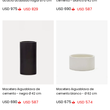
acacia acabado nogal Ø70 cm
cemento - blanco Ø 42 cm
USD
975
USD
690
USD
829
USD
587
Macetero Aiguablava de
Macetero Aiguablava de
cemento - negro Ø 42 cm
cemento blanco - Ø 62 cm
USD
690
USD
675
USD
587
USD
574