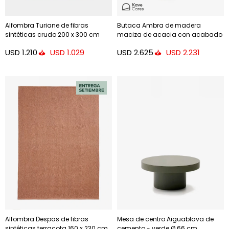
Alfombra Turiane de fibras
Butaca Ambra de madera
sintéticas crudo 200 x 300 cm
maciza de acacia con acabado
claro FSC 100%
USD
1.210
USD
2.625
USD
1.029
USD
2.231
Alfombra Despas de fibras
Mesa de centro Aiguablava de
sintéticas terracota 160 x 230 cm
cemento - verde Ø 66 cm