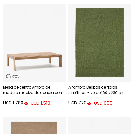
Mesa de centro Ambra de
Alfombra Despas de fibras
madera maciza de acacia con
sintéticas - verde 160 x 230 cm
acabado claro 82,5 x 140 cm FSC
USD
1.780
USD
770
USD
1.513
USD
655
100%