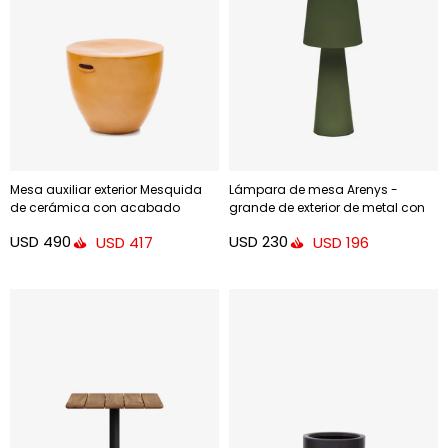
Mesa auxiliar exterior Mesquida
Lámpara de mesa Arenys -
de cerámica con acabado
grande de exterior de metal con
mostaza glaseado Ø 45 cm
acabado pintado verde
USD
490
USD
230
USD
417
USD
196