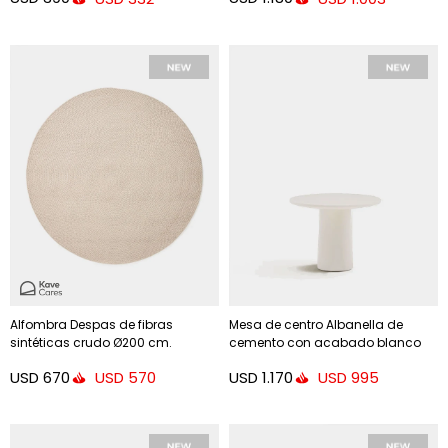
Alfombra Despas de fibras
Mesa de centro Albanella de
sintéticas crudo Ø200 cm.
cemento con acabado blanco
brillante Ø65 cm - Ø65 cm
USD
670
USD
1.170
USD
570
USD
995