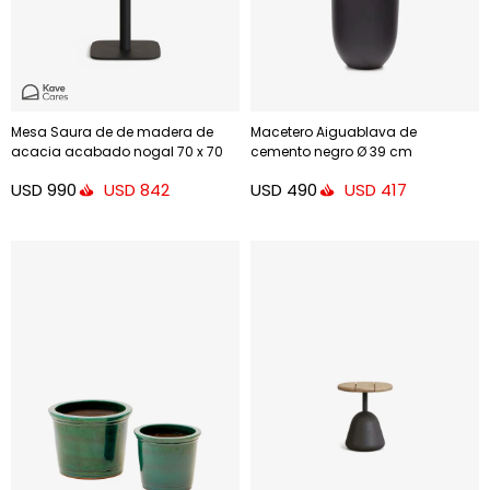
Mesa Saura de de madera de
Macetero Aiguablava de
acacia acabado nogal 70 x 70
cemento negro Ø 39 cm
cm
USD
990
USD
490
USD
842
USD
417