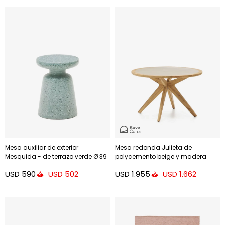
Mesa auxiliar de exterior
Mesa redonda Julieta de
Mesquida - de terrazo verde Ø 39
polycemento beige y madera
cm
maciza de acacia Ø 120 cm FSC
USD
590
USD
1.955
USD
502
USD
1.662
100%