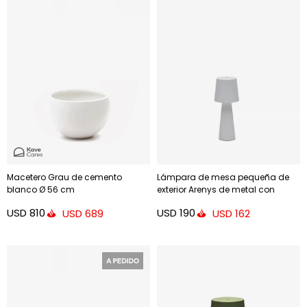
Macetero Grau de cemento
Lámpara de mesa pequeña de
blanco Ø 56 cm
exterior Arenys de metal con
acabado pintado gris
USD
810
USD
190
USD
689
USD
162