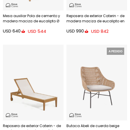
Mesa auxiliar Pola de cemento y
Reposera de exterior Caterin - de
madera maciza de eucalipto Ø
madera maciza de eucalipto en
50 cm FSC 100%
color gris
USD
640
USD
990
USD
544
USD
842
Reposera de exterior Caterin - de
Butaca Abeli de cuerda beige