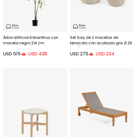
Árbol artificial Enkianthus con
Set Sory de 2 macetas de
maceta negro 214 cm
terracota con acabado gris Ø 28
cm / Ø 36 cm
USD
515
USD
275
USD
438
USD
234