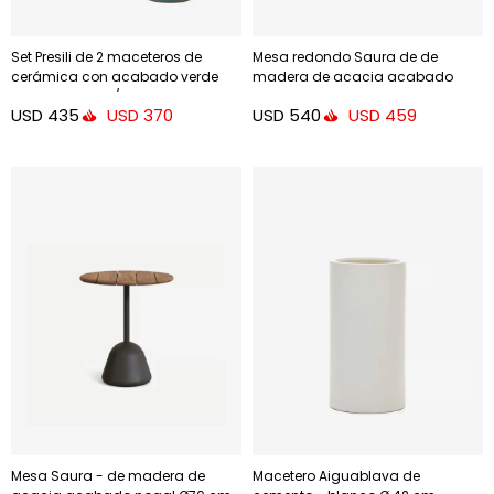
Set Presili de 2 maceteros de
Mesa redondo Saura de de
cerámica con acabado verde
madera de acacia acabado
glaseado Ø 37 / 47 cm
natural 48cm
USD
435
USD
540
USD
370
USD
459
Mesa Saura - de madera de
Macetero Aiguablava de