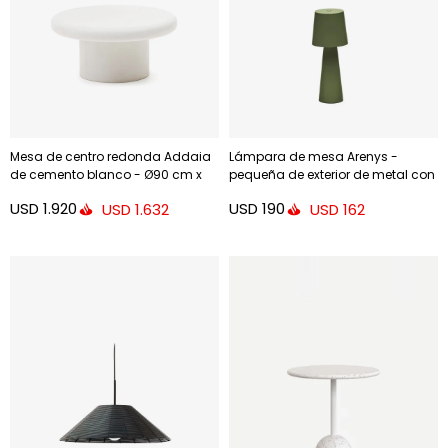
Mesa de centro redonda Addaia
Lámpara de mesa Arenys -
de cemento blanco - Ø90 cm x
pequeña de exterior de metal con
43cm
acabado pintado verde
USD
1.920
USD
190
USD
1.632
USD
162