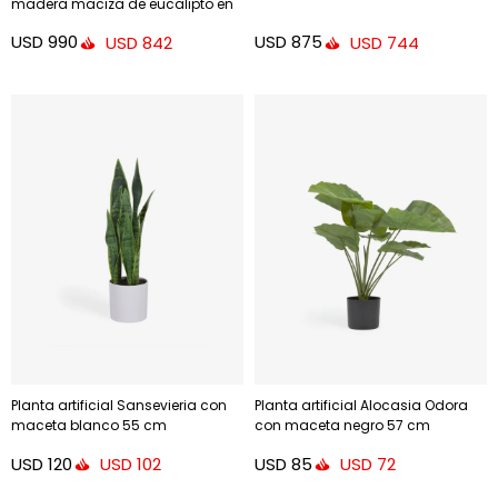
madera maciza de eucalipto en
color beige
USD
990
USD
875
USD
842
USD
744
Planta artificial Sansevieria con
Planta artificial Alocasia Odora
maceta blanco 55 cm
con maceta negro 57 cm
USD
120
USD
85
USD
102
USD
72