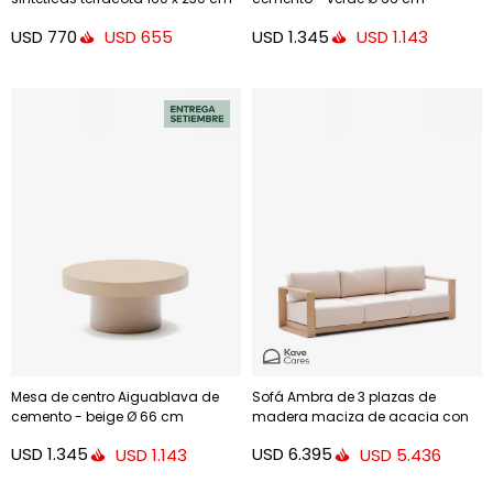
USD
770
USD
1.345
USD
655
USD
1.143
Mesa de centro Aiguablava de
Sofá Ambra de 3 plazas de
cemento - beige Ø 66 cm
madera maciza de acacia con
acabado claro 249 cm FSC 100%
USD
1.345
USD
6.395
USD
1.143
USD
5.436