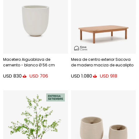
Macetero Aiguablava de
Mesa de centro exterior Sacova
cemento - blanco Ø 56 cm
de madera maciza de eucalipto
140 x 89 cm FSC 100%
USD
830
USD
1.080
USD
706
USD
918