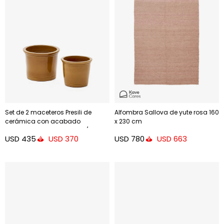
Set de 2 maceteros Presili de
Alfombra Sallova de yute rosa 160
cerámica con acabado
x 230 cm
mostaza esmaltada Ø 37 / 47 cm
USD
435
USD
780
USD
370
USD
663