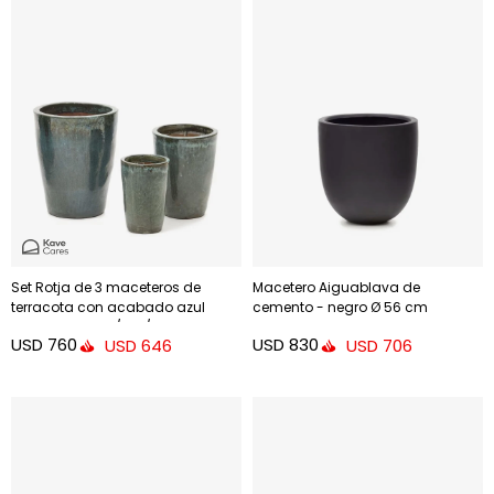
Set Rotja de 3 maceteros de
Macetero Aiguablava de
terracota con acabado azul
cemento - negro Ø 56 cm
glaseado Ø 26 / 35 / 47 cm
USD
760
USD
830
USD
646
USD
706