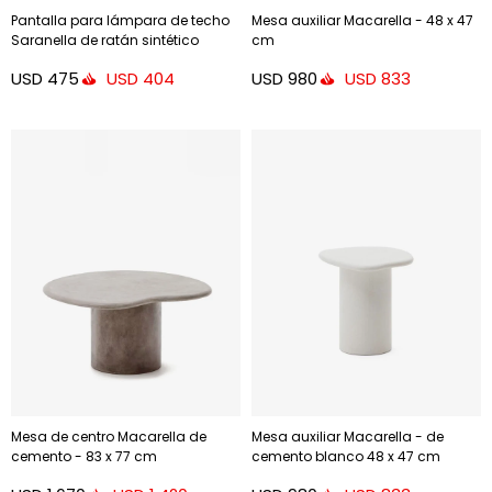
Pantalla para lámpara de techo
Mesa auxiliar Macarella - 48 x 47
Saranella de ratán sintético
cm
negro - Ø 70 cm
USD
475
USD
980
USD
404
USD
833
Mesa de centro Macarella de
Mesa auxiliar Macarella - de
cemento - 83 x 77 cm
cemento blanco 48 x 47 cm