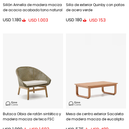
Sillón Arinella de madera maciza
Silla de exterior Quinby con patas
de acacia acabado tono natural
de acero verde
y cuerda beige FSC 100%
USD
1.180
USD
180
USD
1.003
USD
153
Butaca Olbia de ratán sintético y
Mesa de centro exterior Sacaleta
madera maciza de teca FSC
de madera maciza de eucalipto
100%
100 x 60 cm FSC 100%