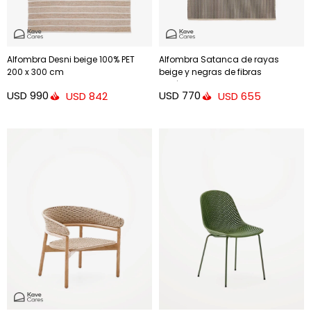
Alfombra Desni beige 100% PET
Alfombra Satanca de rayas
200 x 300 cm
beige y negras de fibras
sintéticas 160 x 230 cm
USD
990
USD
770
USD
842
USD
655