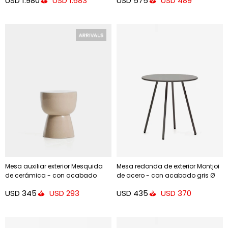
USD
1.980
USD
575
USD
1.683
USD
489
Mesa auxiliar exterior Mesquida
Mesa redonda de exterior Montjoi
de cerámica - con acabado
de acero - con acabado gris Ø
crudo glaseado Ø 36 cm
70 cm
USD
345
USD
435
USD
293
USD
370