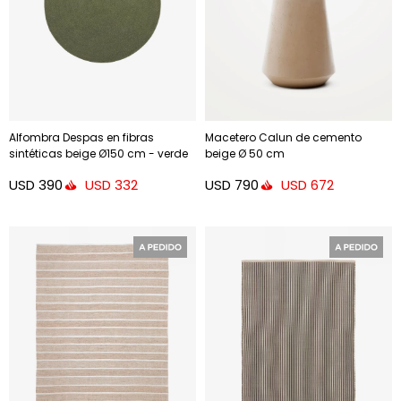
Alfombra Despas en fibras
Macetero Calun de cemento
sintéticas beige Ø150 cm - verde
beige Ø 50 cm
Ø150 cm
USD
390
USD
790
USD
332
USD
672