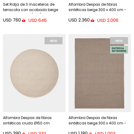
Set Rotja de 3 maceteros de
Alfombra Despas de fibras
terracota con acabado beige
sintéticas beige 300 x 400 cm -
glaseado Ø 26 / 35 / 47 cm.
300 x 400 cm
USD
760
USD
2.360
USD
646
USD
2.006
Alfombra Despas de fibras
Alfombra Despas de fibras
sintéticas crudo Ø150 cm.
sintéticas beige 300 x 400 cm -
200 x 300 cm
USD
390
USD
1.180
USD
332
USD
1.003