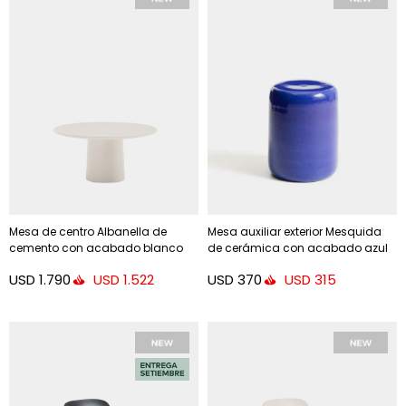
Mesa de centro Albanella de
Mesa auxiliar exterior Mesquida
cemento con acabado blanco
de cerámica con acabado azul
brillante Ø65 cm - Ø85 cm
glaseado Ø 35 cm
USD
1.790
USD
370
USD
1.522
USD
315