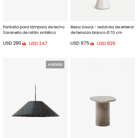
Pantalla para lámpara de techo
Mesa Saura - redonda de exterior
Saranella de ratán sintético
de terrazzo blanco Ø 70 cm
negro - Ø 50 cm
USD
290
USD
975
USD
247
USD
829