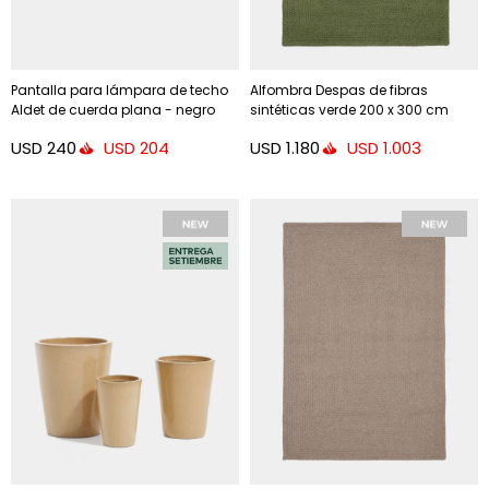
Pantalla para lámpara de techo
Alfombra Despas de fibras
Aldet de cuerda plana - negro
sintéticas verde 200 x 300 cm
Ø46 cm
USD
240
USD
1.180
USD
204
USD
1.003