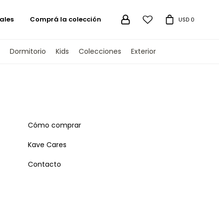
ales
Comprá la colección

USD
0
Dormitorio
Kids
Colecciones
Exterior
Cómo comprar
Kave Cares
Contacto