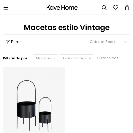


Macetas estilo Vintage
Recomendados
Quitar filtros
Filtrando por:
Macetas
Estilo:
Vintage