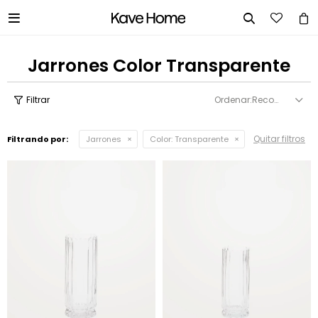


Jarrones Color Transparente
Recomendados
Quitar filtros
Filtrando por:
Jarrones
Color:
Transparente