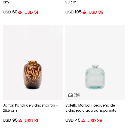
cm
30 cm
USD
60
USD
105
USD
51
USD
89
Jarrón Panth de vidrio marrón -
Botella Marba - pequeña de
25,5 cm
vidrio reciclado transparente
USD
95
USD
45
USD
81
USD
38