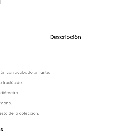
Descripción
rón con acabado brillante.
 traslúcido.
 diámetro.
tamaño.
sto de la colección.
as