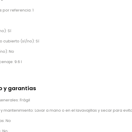
 por referencia: 1
no): Sí
o cubierto (sí/no): Sí
/no): No
naje: 9.6 l
 y garantías
nerales: Frágil
 y mantenimiento: Lavar a mano o en el lavavajillas y secar para evi
as: No
: No