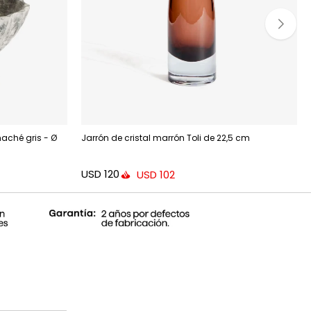
aché gris - Ø
Jarrón de cristal marrón Toli de 22,5 cm
USD
120
USD
102