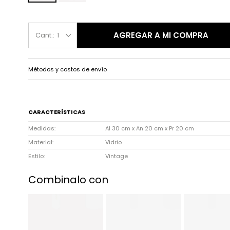
AGREGAR A MI COMPRA
1
Métodos y costos de envío
CARACTERÍSTICAS
Medidas
Al 30 cm x An 20 cm x Pr 20 cm
Material
Vidrio
Estilo
Vintage
Combinalo con