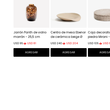
Jarrón Panth de vidrio
Centro de mesa Ebenor
Caja decorati
marrón - 25,5 cm
de cerámica beige Ø
piedra Mirani 
40 cm
USD
81
USD
204
USD
USD
95
USD
240
USD
105