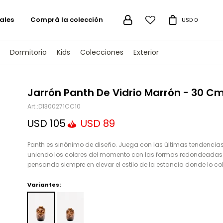
ales
Comprá la colección

USD
0
Dormitorio
Kids
Colecciones
Exterior
TENGAMOS
Jarrón Panth De Vidrio Marrón - 30 C
D1300271CC10
USD
105
USD
89
Panth es sinónimo de diseño. Juega con las últimas tendencias
uniendo los colores del momento con las formas redondeadas
pensando siempre en elevar el estilo de la estancia donde lo co
Variantes: