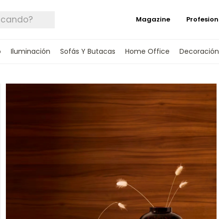
Magazine
Profesion
o
Iluminación
Sofás Y Butacas
Home Office
Decoración
 TUS DATOS Y TE INFORMAREMOS CUANDO 
SPONIBLE.
rónico