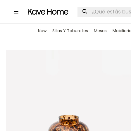

New
Sillas Y Taburetes
Mesas
Mobiliari
INGRESA
STOCK DI
Nombre
Correo elect
Teléfono