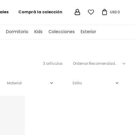
ales
Comprá la colección

USD
0
Dormitorio
Kids
Colecciones
Exterior
3 artículos
Recomendados
Material
Estilo