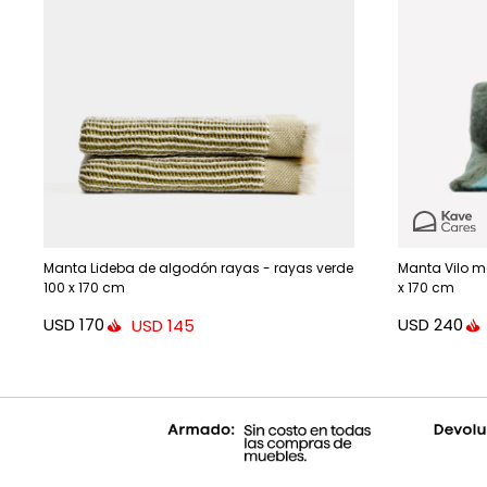
Manta Lideba de algodón rayas - rayas verde
Manta Vilo m
100 x 170 cm
x 170 cm
USD
170
USD
240
USD
145