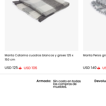
Manta Catarina cuadros blancos y grises 125 x
Manta Persis gr
150 cm
USD
125
USD
140
USD
106
U