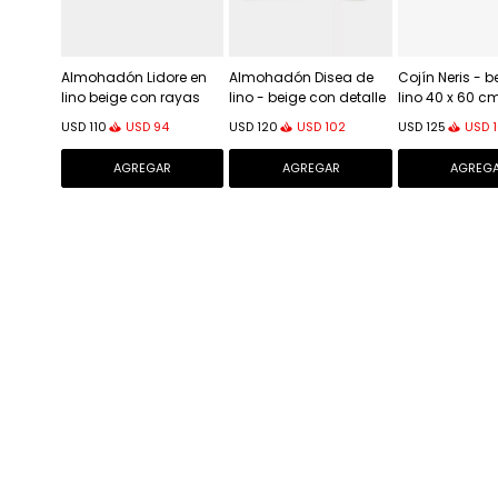
Almohadón Lidore en
Almohadón Disea de
Cojín Neris - 
lino beige con rayas
lino - beige con detalle
lino 40 x 60 c
rojas en contraste 30 x
de rayas negras, 40 x
USD
94
USD
102
USD
USD
110
USD
120
USD
125
50 cm
60 cm