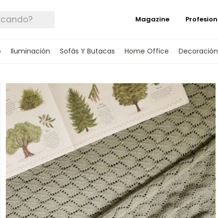
Magazine
Profesion
o
Iluminación
Sofás Y Butacas
Home Office
Decoración
 TUS DATOS Y TE INFORMAREMOS CUANDO 
SPONIBLE.
rónico