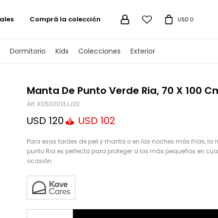
ales
Comprá la colección

USD
0
Dormitorio
Kids
Colecciones
Exterior
TENGAMOS
Manta De Punto Verde Ria, 70 X 100 C
K0500013JJ20
USD
120
USD
102
Para esas tardes de peli y manta o en las noches más frías, la
punto Ria es perfecta para proteger a los más pequeños en cua
ocasión.