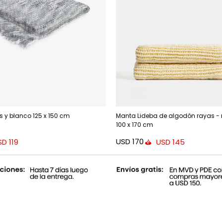
is y blanco 125 x 150 cm
Manta Lideba de algodón rayas - 
100 x 170 cm
USD
170
SD
119
USD
145