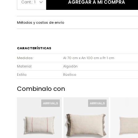
AGREGAR A MI COMPRA
1
Métodos y costos de envío
CARACTERÍSTICAS
Medidas
Al 70 cm x An 100 cm x Pr 1 cm
Material
Algodón
Estilo
Rústico
Combinalo con