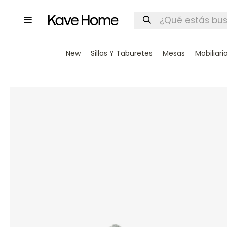

New
Sillas Y Taburetes
Mesas
Mobiliari
INGRESA
STOCK DI
Nombre
Correo elect
Teléfono