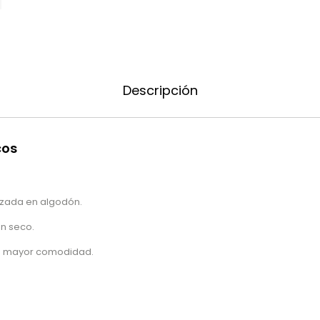
Descripción
cos
izada en algodón.
en seco.
ra mayor comodidad.