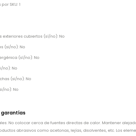
por SKU: 1
 exteriores cubiertos (sí/no): No
s (si/no): No
ergénica (sí/no): No
i/no): No
chas (si/no): No
si/no): No
 garantías
es: No colocar cerca de fuentes directas de calor. Mantener alejado 
productos abrasivos como acetonas, lejías, disolventes, etc. Los elem