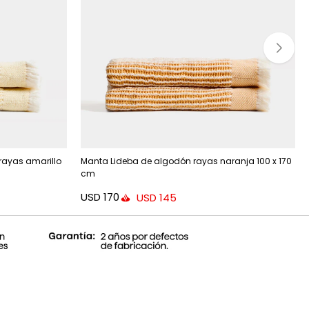
rayas amarillo
Manta Lideba de algodón rayas naranja 100 x 170
cm
USD
170
USD
145