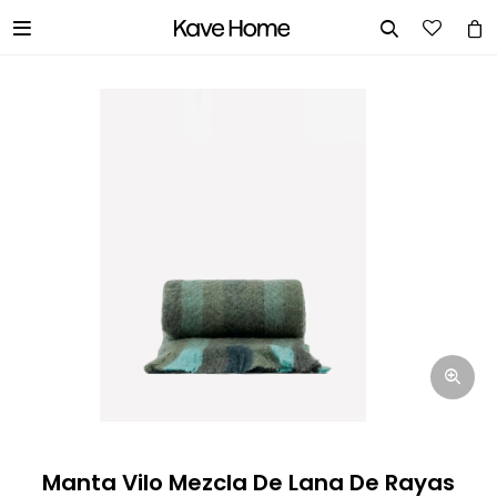


INGRESA TUS DATOS Y TE
INFORMAREMOS CUANDO TENGAMOS
STOCK DISPONIBLE.
Nombre
Correo electrónico
Teléfono
Manta Vilo Mezcla De Lana De Rayas