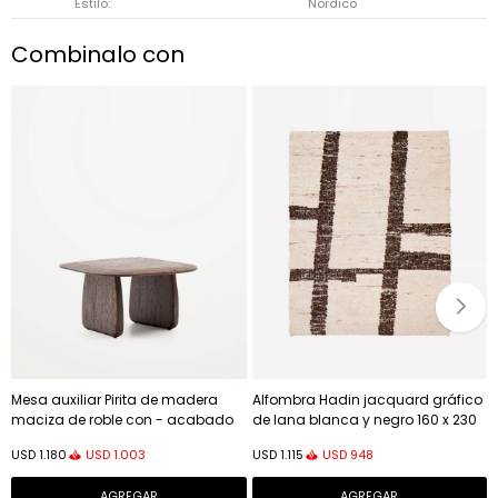
Estilo
Nórdico
Combinalo con
Mesa auxiliar Pirita de madera
Alfombra Hadin jacquard gráfico
maciza de roble con - acabado
de lana blanca y negro 160 x 230
oscuro 70,6 x 70 cm FSC 100%
cm
USD
1.003
USD
948
USD
1.180
USD
1.115