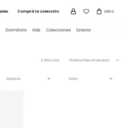
ales
Comprá la colección

USD
0
Dormitorio
Kids
Colecciones
Exterior
3 artículos
Recomendados
Material
Estilo