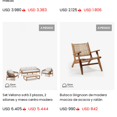
mesas
USD
3.980
USD
2.125
USD
3.383
USD
1.806
Set Vellana sofá 3 plazas, 2
Butaca Grignoon de madera
sillones y mesa centro madera
maciza de acacia y ratán
maciza acacia FSC 100% cuerda
sintético trenzado
USD
6.405
USD
990
USD
5.444
USD
842
b