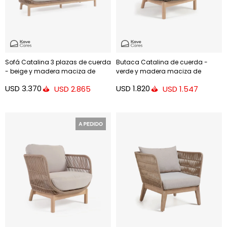
Sofá Catalina 3 plazas de cuerda
Butaca Catalina de cuerda -
- beige y madera maciza de
verde y madera maciza de
acacia 170 cm FSC
acacia FSC 100%
USD
3.370
USD
1.820
USD
2.865
USD
1.547