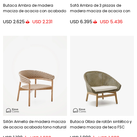
Butaca Ambra de madera
Sofá Ambra de 3 plazas de
maciza de acacia con acabado
madera maciza de acacia con
claro FSC 100%
acabado claro 249 cm FSC 100%
USD
2.625
USD
6.395
USD
2.231
USD
5.436
Sillón Arinella de madera maciza
Butaca Olbia de ratán sintético y
de acacia acabado tono natural
madera maciza de teca FSC
y cuerda beige FSC 100%
100%