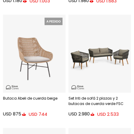
USD
1.180
USD
1.980
USD
1.003
USD
1.683
Butaca Abeli de cuerda beige
Set Inti de sofá 2 plazas y 2
butacas de cuerda verde FSC
100%
USD
875
USD
2.980
USD
744
USD
2.533