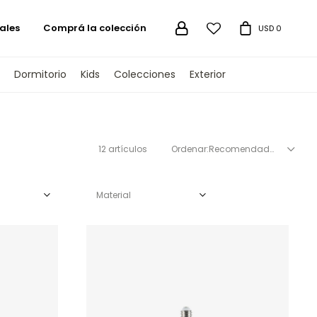
ales
Comprá la colección

USD
0
Dormitorio
Kids
Colecciones
Exterior
12 artículos
Recomendados
Material