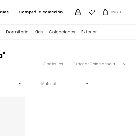
ales
Comprá la colección

USD
0
Dormitorio
Kids
Colecciones
Exterior
a"
3 artículos
Coincidencia
Material