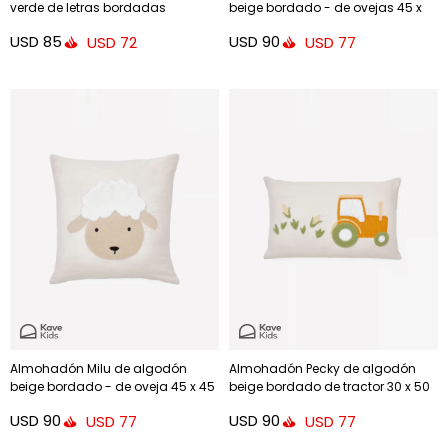
verde de letras bordadas
beige bordado - de ovejas 45 x
multicolor 30 x 50 cm
45 cm
USD
85
USD
90
USD
72
USD
77
Almohadón Milu de algodón
Almohadón Pecky de algodón
beige bordado - de oveja 45 x 45
beige bordado de tractor 30 x 50
cm
cm
USD
90
USD
90
USD
77
USD
77