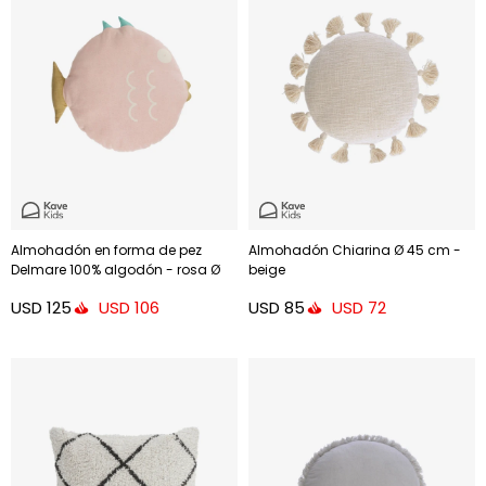
Almohadón en forma de pez
Almohadón Chiarina Ø 45 cm -
Delmare 100% algodón - rosa Ø
beige
45 cm
USD
125
USD
85
USD
106
USD
72