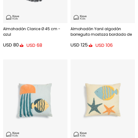
Almohadón Clarice Ø 45 cm -
Almohadón Yanil algodón
azul
borreguito mostaza bordado de
hojas multicolor 30 x 50 cm
USD
80
USD
125
USD
68
USD
106