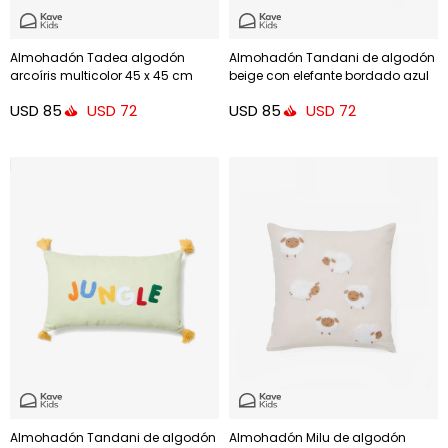
Almohadón Tadea algodón
Almohadón Tandani de algodón
arcoíris multicolor 45 x 45 cm
beige con elefante bordado azul
30 x 50 cm
USD
85
USD
85
USD
72
USD
72
Almohadón Tandani de algodón
Almohadón Milu de algodón