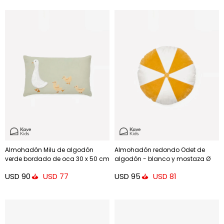
Almohadón Milu de algodón
Almohadón redondo Odet de
verde bordado de oca 30 x 50 cm
algodón - blanco y mostaza Ø
45 cm
USD
90
USD
95
USD
77
USD
81