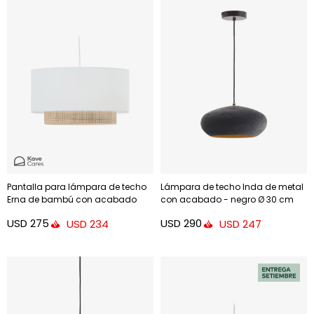
Pantalla para lámpara de techo
Lámpara de techo Inda de metal
Erna de bambú con acabado
con acabado - negro Ø 30 cm
natural y blanco - Ø 60 cm
USD
275
USD
290
USD
234
USD
247