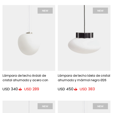
Lámpara de techo Ardali de
Lámpara de techo Idela de cristal
cristal ahumado y acero con
ahumado y mármol negro Ø26
acabado cepillado - Ø25 cm
cm
USD
340
USD
450
USD
289
USD
383