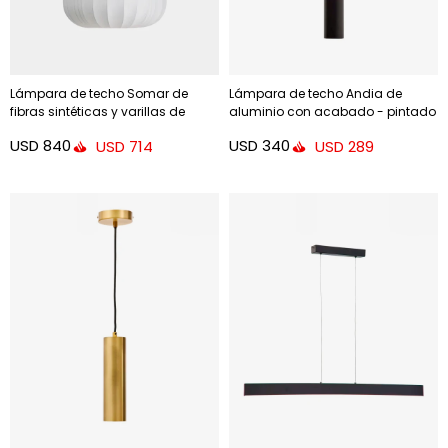
Lámpara de techo Somar de
Lámpara de techo Andia de
fibras sintéticas y varillas de
aluminio con acabado - pintado
acero Ø51 cm
en negro
USD
840
USD
340
USD
714
USD
289