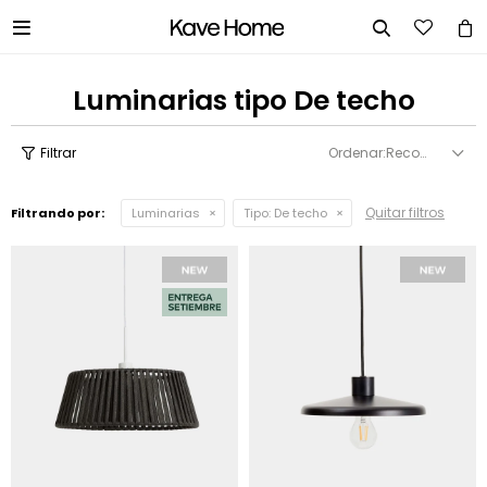


Luminarias tipo De techo
Recomendados
Quitar filtros
Filtrando por:
Luminarias
Tipo:
De techo