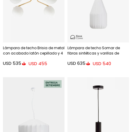
Lámpara de techo Brisia de metal
Lámpara de techo Somar de
con acabado latón cepillado y 4
fibras sintéticas y varillas de
bolas de cristal glaseado Ø15 cm
acero - Ø30 cm
USD
535
USD
635
USD
455
USD
540