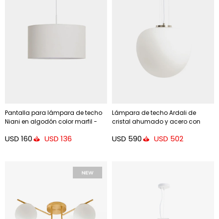
Pantalla para lámpara de techo
Lámpara de techo Ardali de
Niani en algodón color marfil -
cristal ahumado y acero con
Ø45 cm
acabado cepillado - Ø40 cm.
USD
160
USD
590
USD
136
USD
502