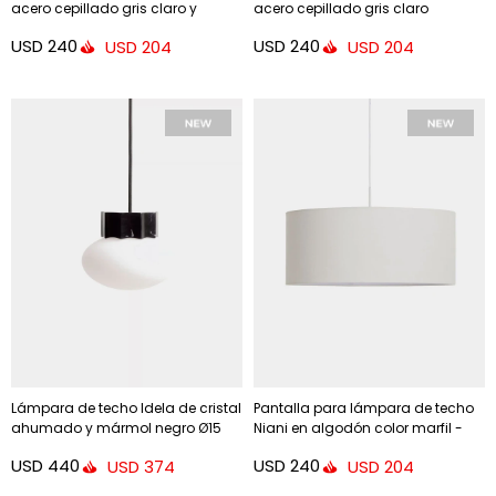
acero cepillado gris claro y
acero cepillado gris claro
pantalla naranja
USD
240
USD
240
USD
204
USD
204
Lámpara de techo Idela de cristal
Pantalla para lámpara de techo
ahumado y mármol negro Ø15
Niani en algodón color marfil -
cm
Ø60 cm
USD
440
USD
240
USD
374
USD
204