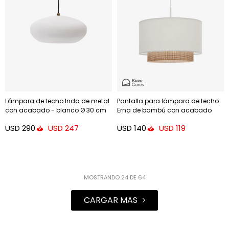
Lámpara de techo Inda de metal
Pantalla para lámpara de techo
con acabado - blanco Ø 30 cm
Erna de bambú con acabado
natural y blanco - Ø 40 cm
USD
290
USD
140
USD
247
USD
119
MOSTRANDO
24
DE
64