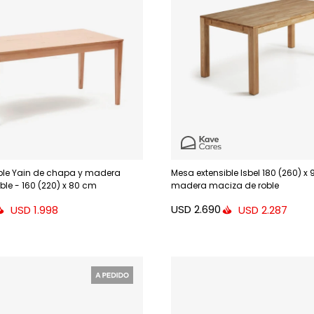
ble Yain de chapa y madera
Mesa extensible Isbel 180 (260) x
le - 160 (220) x 80 cm
madera maciza de roble
USD
2.690
USD
1.998
USD
2.287