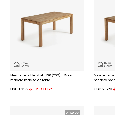
Mesa extensible Isbel - 120 (200) x 75 cm
Mesa extensib
madera maciza de roble
madera maci
USD
1.955
USD
2.520
USD
1.662