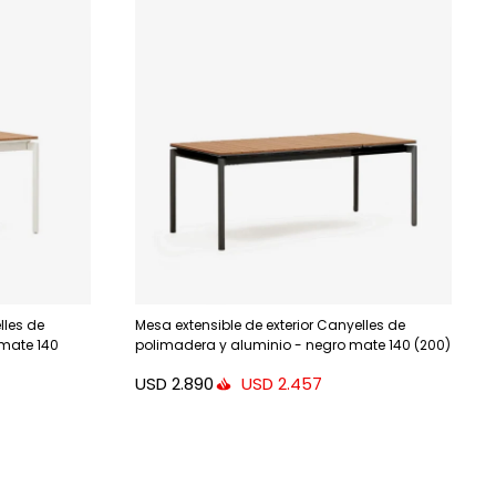
lles de
Mesa extensible de exterior Canyelles de
 mate 140
polimadera y aluminio - negro mate 140 (200)
x 90 cm
USD
2.890
USD
2.457