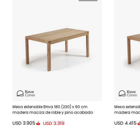
Mesa extensible Briva 180 (230) x 90 cm
Mesa extensib
madera maciza de roble y pino acabado
madera maci
natural
natural
USD
3.905
USD
4.415
USD
3.319