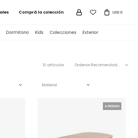
ales
Comprá la colección

USD
0
Dormitorio
Kids
Colecciones
Exterior
10 artículos
Recomendados
Material