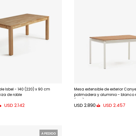
le Isbel - 140 (220) x 90 cm
Mesa extensible de exterior Canye
za de roble
polimadera y aluminio - blanco
(200) x 90 cm
USD
2.890
USD
2.142
USD
2.457