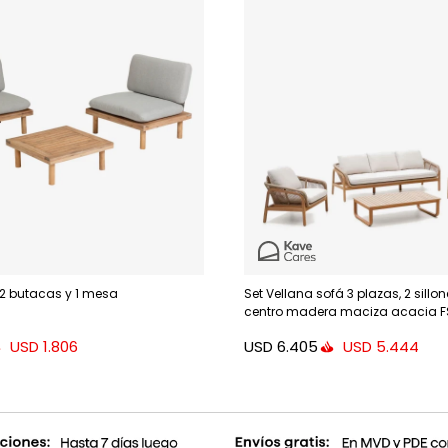
e 2 butacas y 1 mesa
Set Vellana sofá 3 plazas, 2 sill
centro madera maciza acacia F
cuerda b
USD
6.405
USD
1.806
USD
5.444