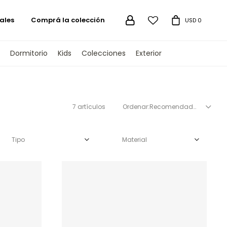
ales
Comprá la colección

USD
0
Dormitorio
Kids
Colecciones
Exterior
7 artículos
Recomendados
Tipo
Material