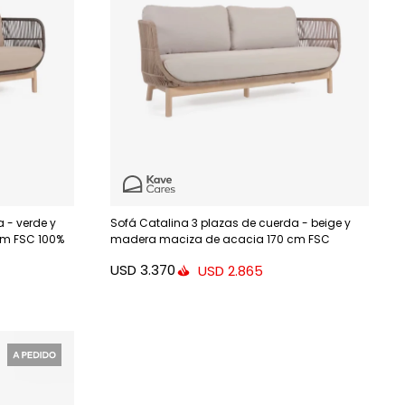
 - verde y
Sofá Catalina 3 plazas de cuerda - beige y
cm FSC 100%
madera maciza de acacia 170 cm FSC
USD
3.370
USD
2.865