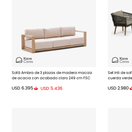
Sofá Ambra de 3 plazas de madera maciza
Set Inti de s
de acacia con acabado claro 249 cm FSC
cuerda verde
100%
USD
6.395
USD
2.980
USD
5.436