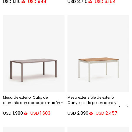
USD
1.110
USD
3.710
USD
944
USD
3.154
68x70cm
Mesa de exterior Culip de
Mesa extensible de exterior
aluminio con acabado marrón -
Canyelles de polimadera y
180 x 90 cm
aluminio - blanco mate 140 (200)
USD
1.980
USD
2.890
USD
1.683
USD
2.457
x 90 cm