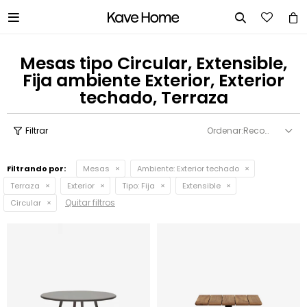


Mesas tipo Circular, Extensible,
Fija ambiente Exterior, Exterior
techado, Terraza
Recomendados
Filtrando por:
Mesas
Ambiente:
Exterior techado
Terraza
Exterior
Tipo:
Fija
Extensible
Quitar filtros
Circular