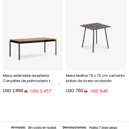
Mesa extensible de exterior
Mesa Mathis 75 x 75 cm cemento
Canyelles de polimadera y
patas de acero acabado
aluminio - negro mate 140 (200) x
laqueado negro
USD
2.890
USD
760
USD
2.457
USD
646
90 cm