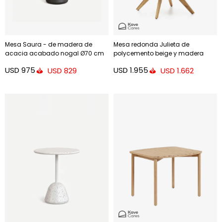
Mesa Saura - de madera de
Mesa redonda Julieta de
acacia acabado nogal Ø70 cm
polycemento beige y madera
maciza de acacia Ø 120 cm FSC
USD
975
USD
1.955
USD
829
USD
1.662
100%