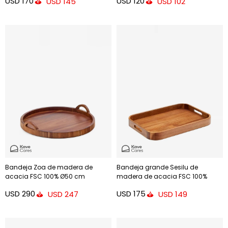
USD
170
USD
120
USD
145
USD
102
Bandeja Zoa de madera de
Bandeja grande Sesilu de
acacia FSC 100% Ø50 cm
madera de acacia FSC 100%
USD
290
USD
175
USD
247
USD
149