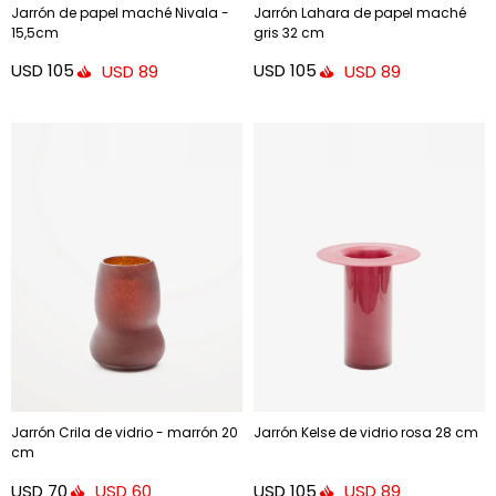
Jarrón de papel maché Nivala -
Jarrón Lahara de papel maché
15,5cm
gris 32 cm
USD
105
USD
105
USD
89
USD
89
Jarrón Crila de vidrio - marrón 20
Jarrón Kelse de vidrio rosa 28 cm
cm
USD
70
USD
105
USD
60
USD
89