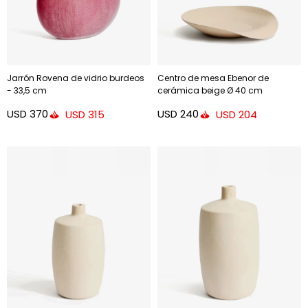
Jarrón Rovena de vidrio burdeos
Centro de mesa Ebenor de
- 33,5 cm
cerámica beige Ø 40 cm
USD
370
USD
240
USD
315
USD
204