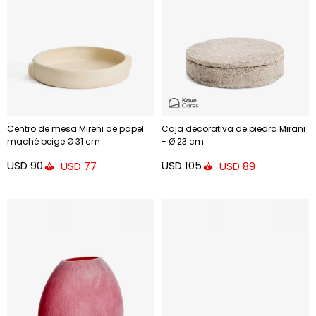
Centro de mesa Mireni de papel
Caja decorativa de piedra Mirani
maché beige Ø 31 cm
- Ø 23 cm
USD
90
USD
105
USD
77
USD
89