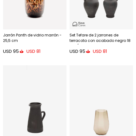
Jarrón Panth de vidrio marrón -
Set Tefare de 2 jarrones de
25,5 cm
terracota con acabado negro 18
cm / 18 cm
USD
95
USD
95
USD
81
USD
81