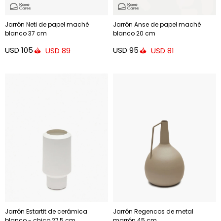
Jarrón Neti de papel maché
Jarrón Anse de papel maché
blanco 37 cm
blanco 20 cm
USD
105
USD
95
USD
89
USD
81
Jarrón Estartit de cerámica
Jarrón Regencos de metal
blanco - chico 27,5 cm
marrón 45 cm