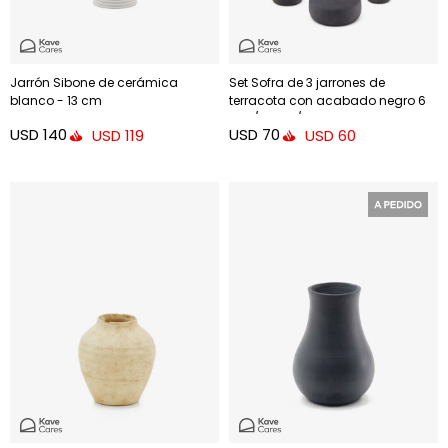
Jarrón Sibone de cerámica
Set Sofra de 3 jarrones de
blanco - 13 cm
terracota con acabado negro 6
cm / 7 cm / 10 cm
USD
140
USD
70
USD
119
USD
60