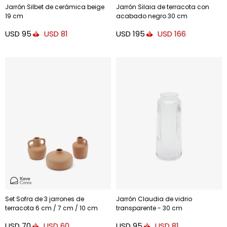
Jarrón Silbet de cerámica beige
Jarrón Silaia de terracota con
19 cm
acabado negro 30 cm
USD
95
USD
195
USD
81
USD
166
Set Sofra de 3 jarrones de
Jarrón Claudia de vidrio
terracota 6 cm / 7 cm / 10 cm
transparente - 30 cm
USD
70
USD
95
USD
60
USD
81