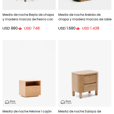
Mesita de noche Beyla de chapa
Mesita de noche Arelida de
y madera maciza de fresno con
chapa y madera maciza de roble
acabado tono nogal 53 x 62,5
acabado marrón claro 65 x 50
USD
880
USD
1.680
USD
748
USD
1.428
cm
cm
Mesita de noche Helvine 1 cajón
Mesita de noche Salaya de