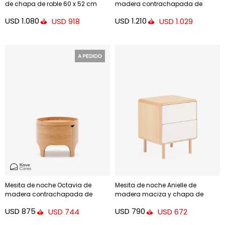
de chapa de roble 60 x 52 cm
madera contrachapada de
FSC 100%
fresno FSC Mix Credit 55 x 36 cm
USD
1.080
USD
1.210
USD
918
USD
1.029
Mesita de noche Octavia de
Mesita de noche Anielle de
madera contrachapada de
madera maciza y chapa de
fresno Ø 55 cm
fresno 50 x 58,4 cm
USD
875
USD
790
USD
744
USD
672