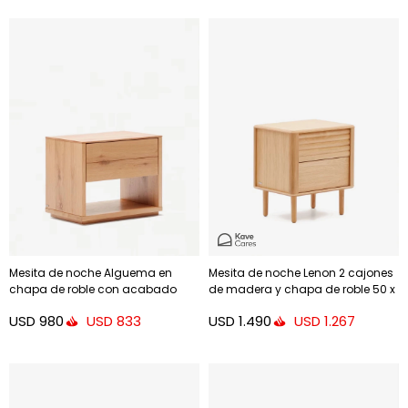
Mesita de noche Alguema en
Mesita de noche Lenon 2 cajones
chapa de roble con acabado
de madera y chapa de roble 50 x
natural 40 x 50 cm
55 cm FSC MIX Credit
USD
980
USD
1.490
USD
833
USD
1.267