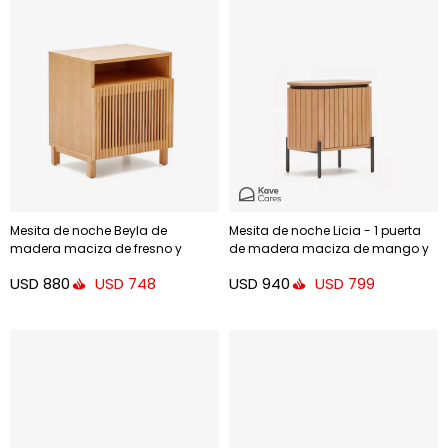
Mesita de noche Beyla de
Mesita de noche Licia - 1 puerta
madera maciza de fresno y
de madera maciza de mango y
chapa de roble 53 x 62 cm
metal pintado negro 55 x 55 cm
USD
880
USD
940
USD
748
USD
799