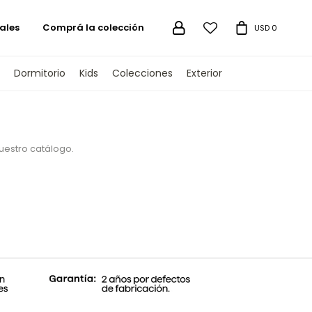
ales
Comprá la colección

USD
0
Dormitorio
Kids
Colecciones
Exterior
nuestro catálogo.