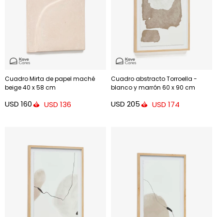
Cuadro Mirta de papel maché
Cuadro abstracto Torroella -
beige 40 x 58 cm
blanco y marrón 60 x 90 cm
USD
160
USD
205
USD
136
USD
174