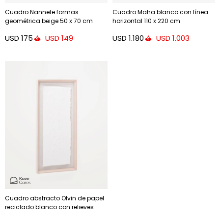
Cuadro Nannete formas
Cuadro Maha blanco con línea
geométrica beige 50 x 70 cm
horizontal 110 x 220 cm
USD
175
USD
1.180
USD
149
USD
1.003
Cuadro abstracto Olvin de papel
reciclado blanco con relieves
hechos a mano - 44 x 94 cm