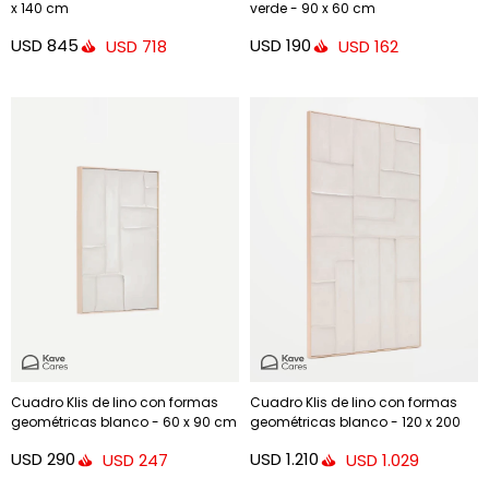
x 140 cm
verde - 90 x 60 cm
USD
845
USD
190
USD
718
USD
162
Cuadro Klis de lino con formas
Cuadro Klis de lino con formas
geométricas blanco - 60 x 90 cm
geométricas blanco - 120 x 200
cm
USD
290
USD
1.210
USD
247
USD
1.029