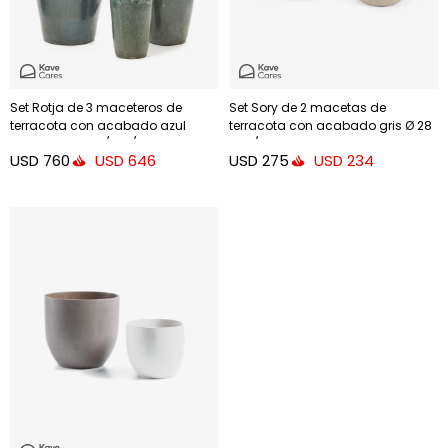
Set Rotja de 3 maceteros de
Set Sory de 2 macetas de
terracota con acabado azul
terracota con acabado gris Ø 28
glaseado Ø 26 / 35 / 47 cm
cm / Ø 36 cm
USD
760
USD
275
USD
646
USD
234