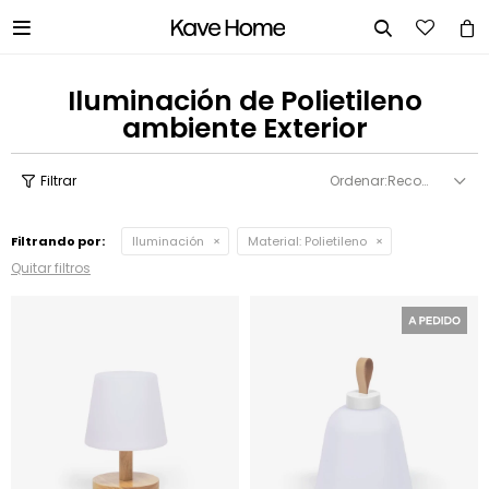


Iluminación de Polietileno
ambiente Exterior
Recomendados
Filtrando por:
Iluminación
Material:
Polietileno
Quitar filtros