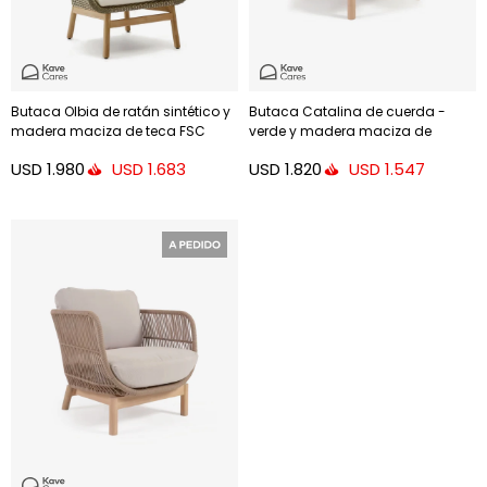
Butaca Olbia de ratán sintético y
Butaca Catalina de cuerda -
madera maciza de teca FSC
verde y madera maciza de
100%
acacia FSC 100%
USD
1.980
USD
1.820
USD
1.683
USD
1.547