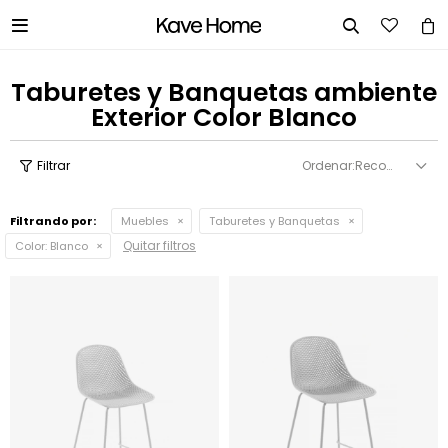


Taburetes y Banquetas ambiente
Exterior Color Blanco
Recomendados
Filtrando por:
Muebles
Taburetes y Banquetas
Quitar filtros
Color:
Blanco