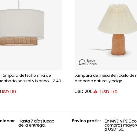
a lámpara de techo Erna de
Lámpara de mesa Benicarlo de
cabado natural y blanco - Ø 40
acabado natural y beige
USD
200
USD
119
USD
170