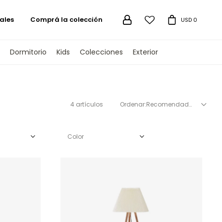
ales
Comprá la colección

USD
0
Dormitorio
Kids
Colecciones
Exterior
4 artículos
Recomendados
Color