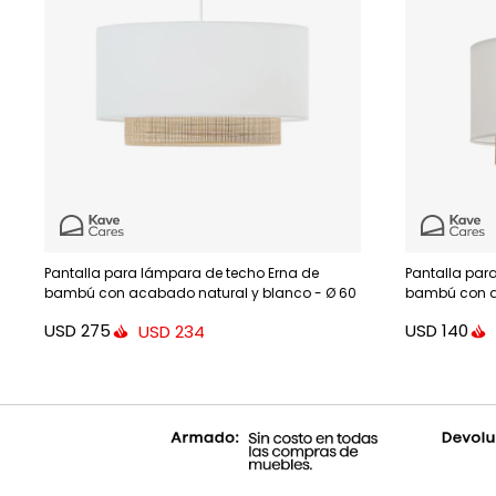
Pantalla para lámpara de techo Erna de
Pantalla par
bambú con acabado natural y blanco - Ø 60
bambú con a
cm
cm
USD
275
USD
140
USD
234