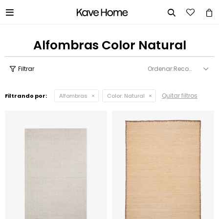


Alfombras Color Natural
Recomendados
Quitar filtros
Filtrando por:
Alfombras
Color:
Natural