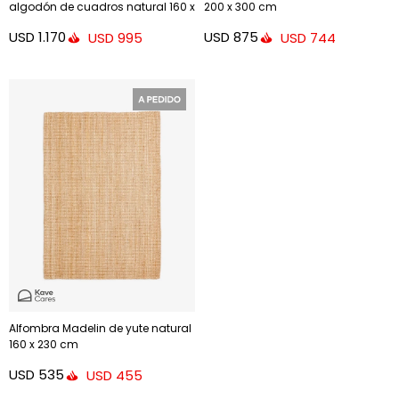
algodón de cuadros natural 160 x
200 x 300 cm
230 cm
USD
1.170
USD
875
USD
995
USD
744
Alfombra Madelin de yute natural
160 x 230 cm
USD
535
USD
455