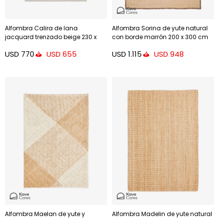
Alfombra Calira de lana
Alfombra Sorina de yute natural
jacquard trenzado beige 230 x
con borde marrón 200 x 300 cm
160 cm
USD
770
USD
1.115
USD
655
USD
948
Alfombra Maelan de yute y
Alfombra Madelin de yute natural