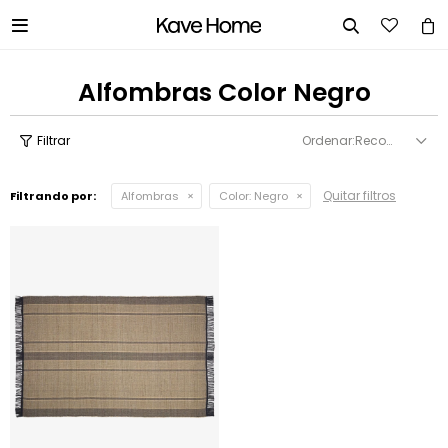


Alfombras Color Negro
Recomendados
Quitar filtros
Filtrando por:
Alfombras
Color:
Negro