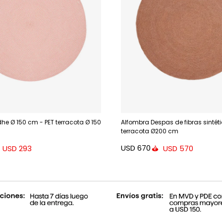
he Ø 150 cm - PET terracota Ø 150
Alfombra Despas de fibras sintét
terracota Ø200 cm
USD
670
USD
293
USD
570