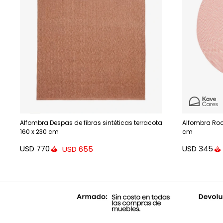
Alfombra Despas de fibras sintéticas terracota
Alfombra Rod
160 x 230 cm
cm
USD
770
USD
345
USD
655