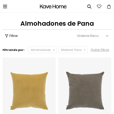


Almohadones de Pana
Recomendados
Quitar filtros
Filtrando por:
Almohadones
Material:
Pana