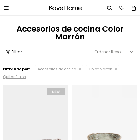


Accesorios de cocina Color
Marrón
Recomendados
Filtrando por:
Accesorios de cocina
Color:
Marrón
Quitar filtros