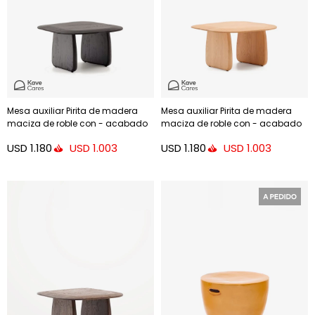
Mesa auxiliar Pirita de madera
Mesa auxiliar Pirita de madera
maciza de roble con - acabado
maciza de roble con - acabado
negro 70,6 x 70 cm FSC 100%
natural 70,6 x 70 cm FSC 100%
USD
1.180
USD
1.180
USD
1.003
USD
1.003