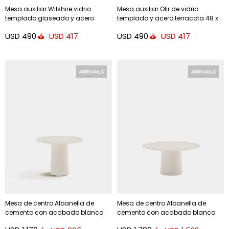
Mesa auxiliar Wilshire vidrio
Mesa auxiliar Olir de vidrio
templado glaseado y acero
templado y acero terracota 48 x
acabado pintado gris mate
46,8 cm
USD
490
USD
490
USD
417
USD
417
Ø35cm
Mesa de centro Albanella de
Mesa de centro Albanella de
cemento con acabado blanco
cemento con acabado blanco
brillante Ø65 cm - Ø65 cm
brillante Ø65 cm - Ø85 cm