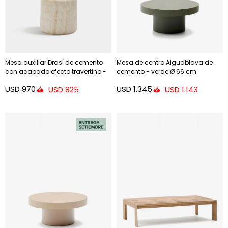
Mesa auxiliar Drasi de cemento
Mesa de centro Aiguablava de
con acabado efecto travertino -
cemento - verde Ø 66 cm
Ø46 cm
USD
970
USD
1.345
USD
825
USD
1.143