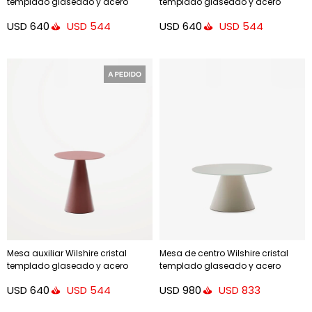
templado glaseado y acero
templado glaseado y acero
acabado - pintado verde mate
acabado - pintado gris mate
USD
640
USD
640
USD
544
USD
544
Ø50cm
Ø50cm
Mesa auxiliar Wilshire cristal
Mesa de centro Wilshire cristal
templado glaseado y acero
templado glaseado y acero
acabado - pintado terracota
acabado pintado - gris mate
USD
640
USD
980
USD
544
USD
833
mate Ø50cm
Ø80cm