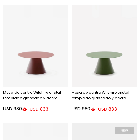
Mesa de centro Wilshire cristal
Mesa de centro Wilshire cristal
templado glaseado y acero
templado glaseado y acero
acabado pintado - terracota
acabado pintado - verde mate
USD
980
USD
980
USD
833
USD
833
mate Ø80cm
Ø80cm