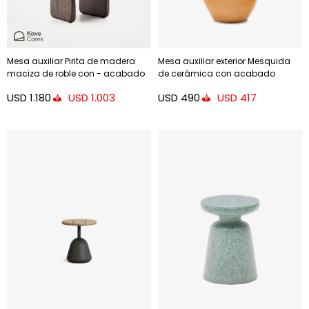
Mesa auxiliar Pirita de madera
Mesa auxiliar exterior Mesquida
maciza de roble con - acabado
de cerámica con acabado
oscuro 70,6 x 70 cm FSC 100%
mostaza glaseado Ø 45 cm
USD
1.180
USD
490
USD
1.003
USD
417