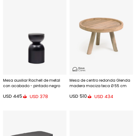
Mesa auxiliar Rachell de metal
Mesa de centro redonda Glenda
con acabado - pintado negro
madera maciza teca Ø 55 cm
brillante Ø 30 cm
USD
445
USD
510
USD
378
USD
434