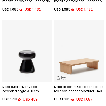
maciza de roble con - acabado
maciza de roble con - acabado
negro, 146 x 56,5 cm FSC 100%
oscuro 146 x 56,5 cm
USD
1.685
USD
1.685
USD
1.432
USD
1.432
Mesa auxiliar Manya de
Mesa de centro Oaq de chapa de
cerámica negro Ø 38 cm
roble con acabado natural - 140
x 75 cm
USD
540
USD
1.985
USD
459
USD
1.687