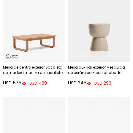
Mesa de centro exterior Sacaleta
Mesa auxiliar exterior Mesquida
de madera maciza de eucalipto
de cerámica - con acabado
100 x 60 cm FSC 100%
crudo glaseado Ø 36 cm
USD
575
USD
345
USD
489
USD
293