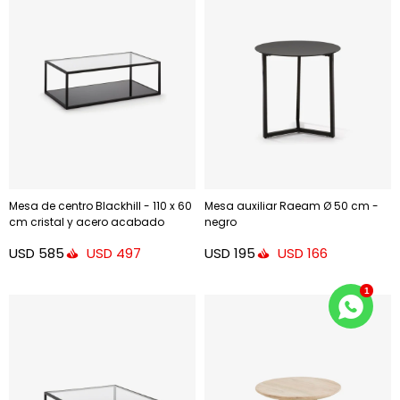
Mesa de centro Blackhill - 110 x 60
Mesa auxiliar Raeam Ø 50 cm -
cm cristal y acero acabado
negro
negro
USD
585
USD
195
USD
497
USD
166