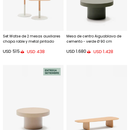
Set Watse de 2 mesas auxiliares
Mesa de centro Aiguablava de
chapa roble y metal pintado
cemento - verde Ø 90 cm
blanco mate - FSC Mix Credit
USD
515
USD
1.680
USD
438
USD
1.428