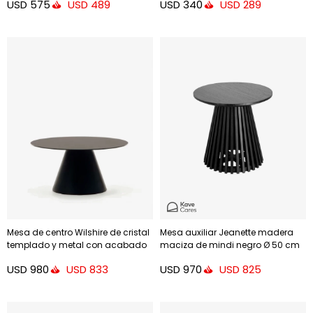
USD
575
USD
340
USD
489
USD
289
Mesa de centro Wilshire de cristal
Mesa auxiliar Jeanette madera
templado y metal con acabado
maciza de mindi negro Ø 50 cm
pintado negro mate Ø 80 cm
USD
980
USD
970
USD
833
USD
825