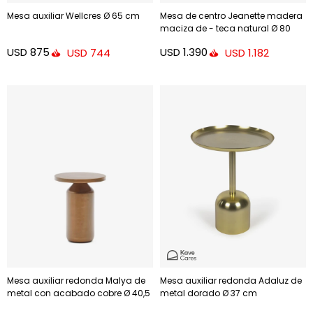
Mesa auxiliar Wellcres Ø 65 cm
Mesa de centro Jeanette madera
maciza de - teca natural Ø 80
cm
USD
875
USD
1.390
USD
744
USD
1.182
Mesa auxiliar redonda Malya de
Mesa auxiliar redonda Adaluz de
metal con acabado cobre Ø 40,5
metal dorado Ø 37 cm
cm