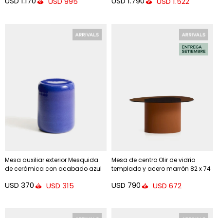
USD
1.170
USD
1.790
USD
995
USD
1.522
Mesa auxiliar exterior Mesquida
Mesa de centro Olir de vidrio
de cerámica con acabado azul
templado y acero marrón 82 x 74
glaseado Ø 35 cm
cm
USD
370
USD
790
USD
315
USD
672