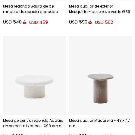
Mesa redondo Saura de de
Mesa auxiliar de exterior
madera de acacia acabado
Mesquida - de terrazo verde Ø 39
natural 48cm
cm
USD
540
USD
590
USD
459
USD
502
Mesa de centro redonda Addaia
Mesa auxiliar Macarella - 48 x 47
de cemento blanco - Ø90 cm x
cm
43cm