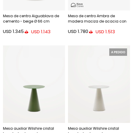
Mesa de centro Aiguablava de
Mesa de centro Ambra de
cemento - beige Ø 66 cm
madera maciza de acacia con
acabado claro 82,5 x 140 cm FSC
USD
1.345
USD
1.780
USD
1.143
USD
1.513
100%
Mesa auxiliar Wilshire cristal
Mesa auxiliar Wilshire cristal