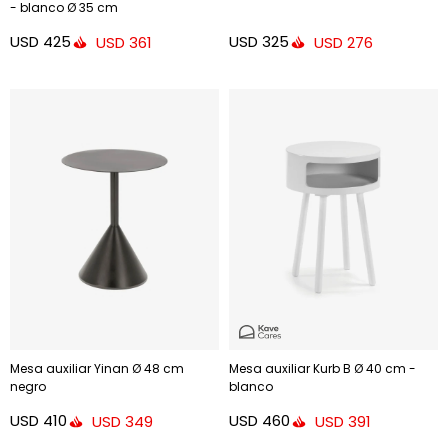
- blanco Ø 35 cm
USD
425
USD
325
USD
361
USD
276
Mesa auxiliar Yinan Ø 48 cm
Mesa auxiliar Kurb B Ø 40 cm -
negro
blanco
USD
410
USD
460
USD
349
USD
391