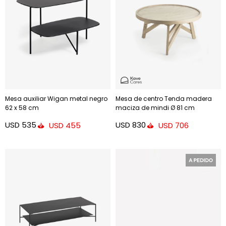
Mesa auxiliar Wigan metal negro
Mesa de centro Tenda madera
62 x 58 cm
maciza de mindi Ø 81 cm
USD
535
USD
830
USD
455
USD
706