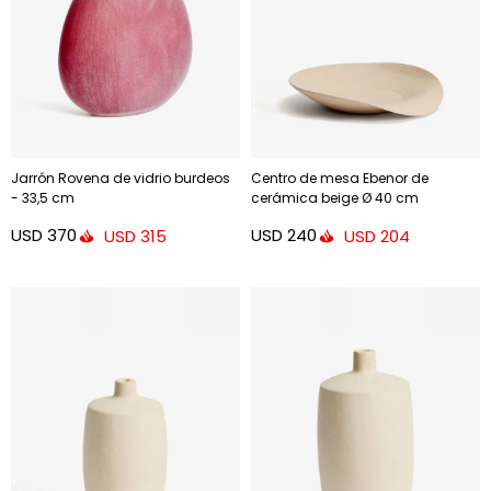
Jarrón Rovena de vidrio burdeos
Centro de mesa Ebenor de
- 33,5 cm
cerámica beige Ø 40 cm
USD
370
USD
240
USD
315
USD
204