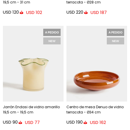
19,5 cm - 31 cm
terracota - Ø28 cm
USD
120
USD
220
USD
102
USD
187
Jarrón Endasi de vidrio amarillo
Centro de mesa Denuo de vidrio
19,5 cm - 19,5 cm
terracota - Ø34 cm
USD
90
USD
190
USD
77
USD
162