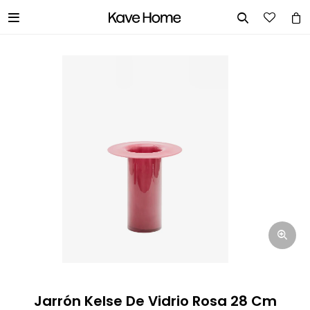


INGRESA TUS DATOS Y TE
INFORMAREMOS CUANDO TENGAMOS
STOCK DISPONIBLE.
Nombre
Correo electrónico
Teléfono
Jarrón Kelse De Vidrio Rosa 28 Cm