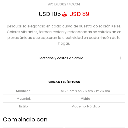
Mensaje
D1300277CC34
USD
105
USD
89
Descubrí la elegancia en cada curva de nuestra colección Kelse.
Colores vibrantes, formas rectas y redondeadas se entrelazan en
piezas únicas que capturan la creatividad en cada rincón de tu
hogar.
Métodos y costos de envío
ENVIAR
CARACTERÍSTICAS
Medidas
Al 28 cm x An 26 cm x Pr 26 cm
Material
Vidrio
Estilo
Moderno, Nórdico
Combinalo con