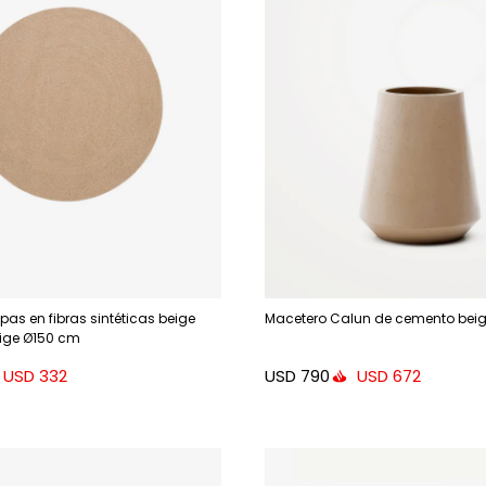
as en fibras sintéticas beige
Macetero Calun de cemento bei
ige Ø150 cm
USD
790
USD
332
USD
672