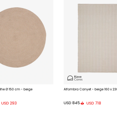
he Ø 150 cm - beige
Alfombra Canyet - beige 160 x 2
USD
845
USD
293
USD
718