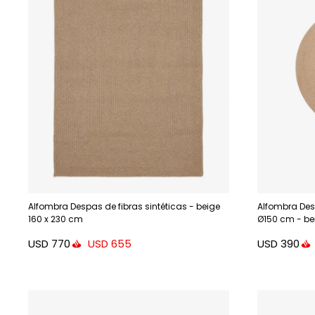
Alfombra Despas de fibras sintéticas - beige
Alfombra Desp
160 x 230 cm
Ø150 cm - be
USD
770
USD
390
USD
655