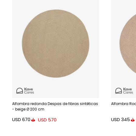
Alfombra redonda Despas de fibras sintéticas
Alfombra Rod
- beige Ø 200 cm
USD
670
USD
345
USD
570