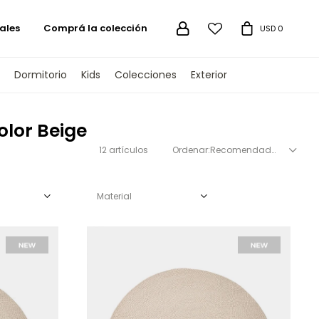
ales
Comprá la colección

USD
0
Dormitorio
Kids
Colecciones
Exterior
olor Beige
12 artículos
Recomendados
Material