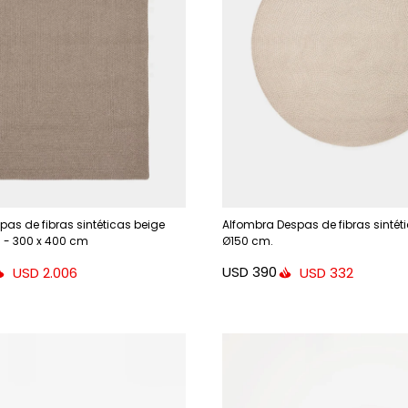
as de fibras sintéticas beige
Alfombra Despas de fibras sintét
 - 300 x 400 cm
Ø150 cm.
USD
390
USD
2.006
USD
332