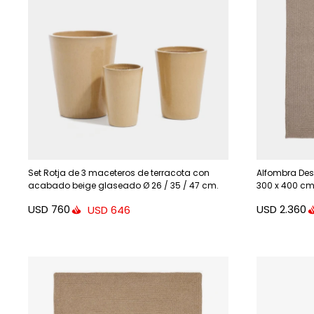
Set Rotja de 3 maceteros de terracota con
Alfombra Desp
acabado beige glaseado Ø 26 / 35 / 47 cm.
300 x 400 cm
USD
760
USD
2.360
USD
646