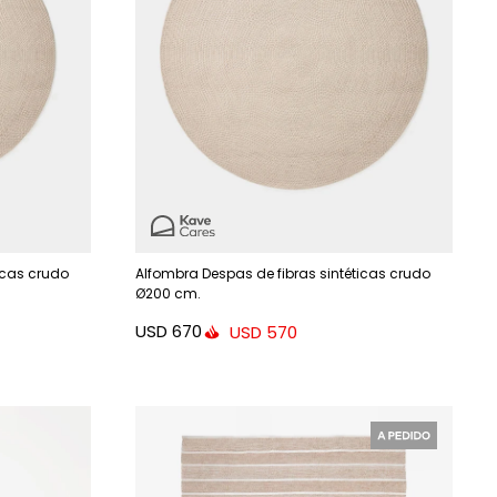
icas crudo
Alfombra Despas de fibras sintéticas crudo
Ø200 cm.
USD
670
USD
570