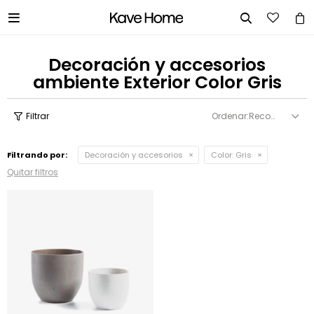


Decoración y accesorios
ambiente Exterior Color Gris
Recomendados
Filtrando por:
Decoración y accesorios
Color:
Gris
Quitar filtros