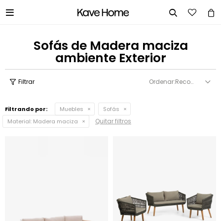


Sofás de Madera maciza
ambiente Exterior
Recomendados
Filtrando por:
Muebles
Sofás
Quitar filtros
Material:
Madera maciza