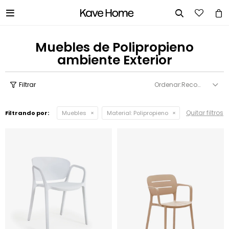


Muebles de Polipropieno
ambiente Exterior
Recomendados
Quitar filtros
Filtrando por:
Muebles
Material:
Polipropieno