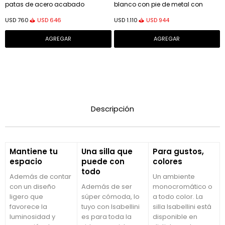
patas de acero acabado
blanco con pie de metal con
laqueado negro
acabado pintado blanco Ø
USD
646
USD
944
USD
760
USD
1.110
68x70cm
Descripción
Mantiene tu
Una silla que
Para gustos,
espacio
puede con
colores
todo
Además de contar
Un ambiente
con un diseño
Además de ser
monocromático o
ligero que
súper cómoda, lo
a todo color. La
favorece la
tuyo con Isabellini
silla Isabellini está
luminosidad y
es para toda la
disponible en