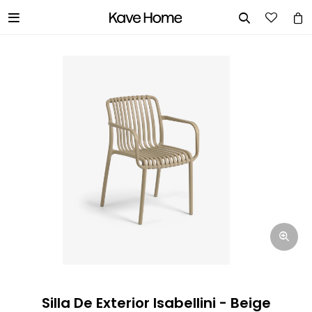


INGRESA TUS DATOS Y TE
INFORMAREMOS CUANDO TENGAMOS
STOCK DISPONIBLE.
Nombre
Correo electrónico
Teléfono
Silla De Exterior Isabellini - Beige