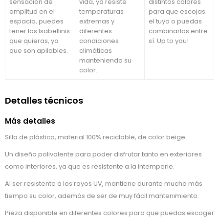
sensación de
vida, ya resiste
distintos colores
amplitud en el
temperaturas
para que escojas
espacio, puedes
extremas y
el tuyo o puedas
tener las Isabellinis
diferentes
combinarlas entre
que quieras, ya
condiciones
sí. Up to you!
que son apilables.
climáticas
manteniendo su
color.
Detalles técnicos
Más detalles
Silla de plástico, material 100% reciclable, de color beige.
Un diseño polivalente para poder disfrutar tanto en exteriores
como interiores, ya que es resistente a la intemperie.
Al ser resistente a los rayos UV, mantiene durante mucho más
tiempo su color, además de ser de muy fácil mantenimiento.
Pieza disponible en diferentes colores para que puedas escoger