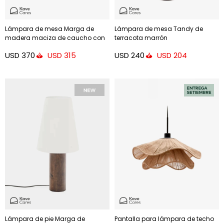
Lámpara de mesa Marga de
Lámpara de mesa Tandy de
madera maciza de caucho con
terracota marrón
acabado oscuro - acabado
USD
370
USD
240
USD
315
USD
204
tono natural
Lámpara de pie Marga de
Pantalla para lámpara de techo