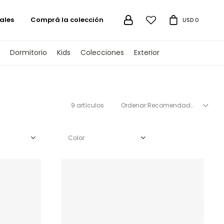
ales
Comprá la colección

USD
0
Dormitorio
Kids
Colecciones
Exterior
9 artículos
Recomendados
Color