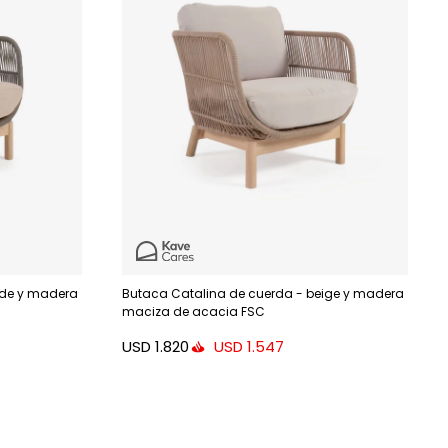
rde y madera
Butaca Catalina de cuerda - beige y madera
maciza de acacia FSC
USD
1.820
USD
1.547