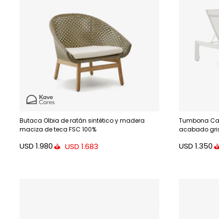
Butaca Olbia de ratán sintético y madera
Tumbona Can
maciza de teca FSC 100%
acabado gris
USD
1.980
USD
1.350
USD
1.683