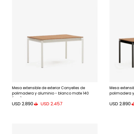
Mesa extensible de exterior Canyelles de
Mesa extensib
polimadera y aluminio - blanco mate 140
polimadera y
(200) x 90 cm
x 90 cm
USD
2.890
USD
2.890
USD
2.457