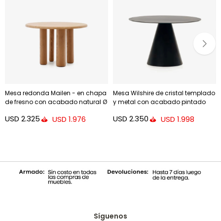
Mesa redonda Mailen - en chapa
Mesa Wilshire de cristal templado
de fresno con acabado natural Ø
y metal con acabado pintado
120 cm
negro Ø 120 cm
USD
2.325
USD
2.350
USD
1.976
USD
1.998
Síguenos