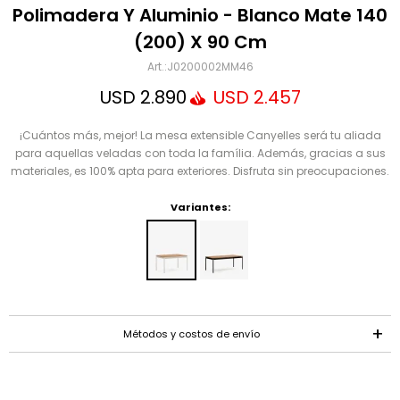
Mensaje
Polimadera Y Aluminio - Blanco Mate 140
(200) X 90 Cm
J0200002MM46
USD
2.890
USD
2.457
¡Cuántos más, mejor! La mesa extensible Canyelles será tu aliada
para aquellas veladas con toda la família. Además, gracias a sus
materiales, es 100% apta para exteriores. Disfruta sin preocupaciones.
ENVIAR
Variantes:
Métodos y costos de envío