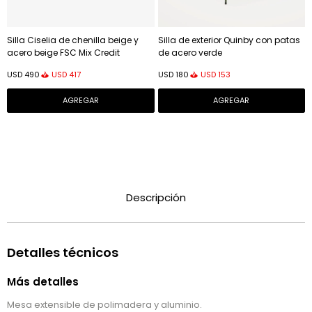
Silla Ciselia de chenilla beige y
Silla de exterior Quinby con patas
acero beige FSC Mix Credit
de acero verde
USD
417
USD
153
USD
490
USD
180
Descripción
Detalles técnicos
Más detalles
Mesa extensible de polimadera y aluminio.